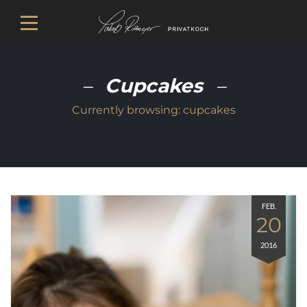
Cupcakes
Currently browsing:
cupcakes
FEB.
20
2016