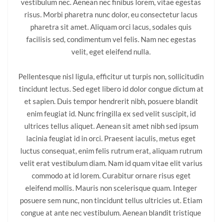
vestibulum nec. Aenean nec finibus lorem, vitae egestas
risus. Morbi pharetra nunc dolor, eu consectetur lacus
pharetra sit amet. Aliquam orci lacus, sodales quis
facilisis sed, condimentum vel felis. Nam nec egestas
velit, eget eleifend nulla.
Pellentesque nisl ligula, efficitur ut turpis non, sollicitudin
tincidunt lectus. Sed eget libero id dolor congue dictum at
et sapien. Duis tempor hendrerit nibh, posuere blandit
enim feugiat id. Nunc fringilla ex sed velit suscipit, id
ultrices tellus aliquet. Aenean sit amet nibh sed ipsum
lacinia feugiat id in orci. Praesent iaculis, metus eget
luctus consequat, enim felis rutrum erat, aliquam rutrum
velit erat vestibulum diam. Nam id quam vitae elit varius
commodo at id lorem. Curabitur ornare risus eget
eleifend mollis. Mauris non scelerisque quam. Integer
posuere sem nunc, non tincidunt tellus ultricies ut. Etiam
congue at ante nec vestibulum. Aenean blandit tristique