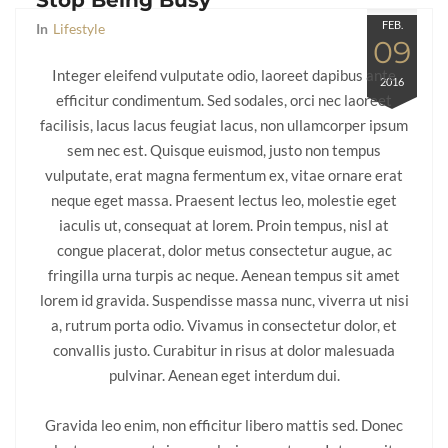
FEB.
In
Lifestyle
09
Integer eleifend vulputate odio, laoreet dapibus ante
2016
efficitur condimentum. Sed sodales, orci nec laoreet
facilisis, lacus lacus feugiat lacus, non ullamcorper ipsum
sem nec est. Quisque euismod, justo non tempus
vulputate, erat magna fermentum ex, vitae ornare erat
neque eget massa. Praesent lectus leo, molestie eget
iaculis ut, consequat at lorem. Proin tempus, nisl at
congue placerat, dolor metus consectetur augue, ac
fringilla urna turpis ac neque. Aenean tempus sit amet
lorem id gravida. Suspendisse massa nunc, viverra ut nisi
a, rutrum porta odio. Vivamus in consectetur dolor, et
convallis justo. Curabitur in risus at dolor malesuada
pulvinar. Aenean eget interdum dui.
Gravida leo enim, non efficitur libero mattis sed. Donec