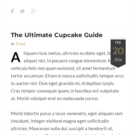
The Ultimate Cupcake Guide
FEB.
In
Food
20
A
liquam risus metus, ultricies eu dolor eget, faucibus
2016
aliquet nisi. In posuere congue elementum. Morbi
vehicula felis non quam euismod, sit amet fermentum
tortor accumsan. Etiam in massa sollicitudin, tempus arcu
in, auctor nisl. Duis eget gravida mi, id dapibus turpis.
Cras tempor consequat quam, in faucibus est vulputate
ut. Morbi volutpat erat eu malesuada cursus.
Morbi lobortis purus a lacus venenatis, eget aliquam sem
tincidunt. Integer eleifend magna eget sollicitudin
ultricies. Maecenas nulla dui, suscipit a hendrerit ut,