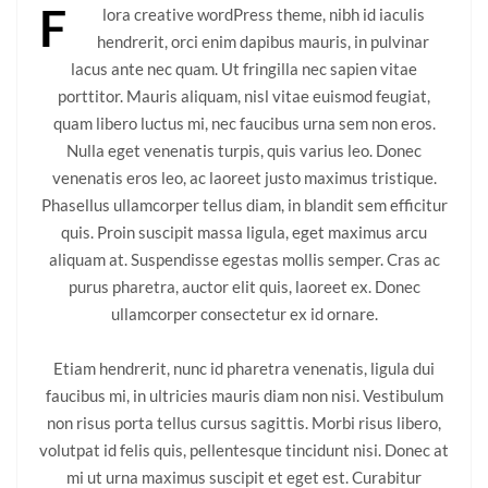
F
lora creative wordPress theme, nibh id iaculis
hendrerit, orci enim dapibus mauris, in pulvinar
lacus ante nec quam. Ut fringilla nec sapien vitae
porttitor. Mauris aliquam, nisl vitae euismod feugiat,
quam libero luctus mi, nec faucibus urna sem non eros.
Nulla eget venenatis turpis, quis varius leo. Donec
venenatis eros leo, ac laoreet justo maximus tristique.
Phasellus ullamcorper tellus diam, in blandit sem efficitur
quis. Proin suscipit massa ligula, eget maximus arcu
aliquam at. Suspendisse egestas mollis semper. Cras ac
purus pharetra, auctor elit quis, laoreet ex. Donec
ullamcorper consectetur ex id ornare.
Etiam hendrerit, nunc id pharetra venenatis, ligula dui
faucibus mi, in ultricies mauris diam non nisi. Vestibulum
non risus porta tellus cursus sagittis. Morbi risus libero,
volutpat id felis quis, pellentesque tincidunt nisi. Donec at
mi ut urna maximus suscipit et eget est. Curabitur