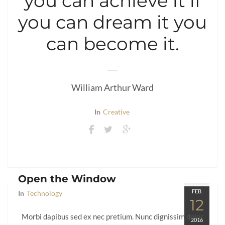
you can achieve it if
you can dream it you
can become it.
William Arthur Ward
In
Creative
Open the Window
FEB.
In
Technology
12
Morbi dapibus sed ex nec pretium. Nunc dignissim dolor
2016