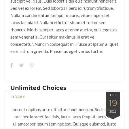
suscipit vel risus. Duis lobortis dui eu tincidunt hendrerit.
Sed vel ex lorem. Sed lobortis libero id rutrum tristique.
Nullam condimentum tempor mauris, vitae imperdiet
lacus lacinia id. Nullam efficitur sit amet tortor sed
rhoncus. Morbi semper lacus at enim auctor, quis egestas
sem venenatis. Curabitur maximus in erat vel
consectetur. Nunc in consequat mi. Fusce at ipsum aliquet
eros rutrum gravida. Phasellus eget varius tortor.
Unlimited Choices
FEB.
In
Story
19
laoreet dapibus ante efficitur condimentum. Sed sodales,
2016
orci nec laoreet facilisis, lacus lacus feugiat lacus, non
ullamcorper ipsum sem nec est. Quisque euismod, justo