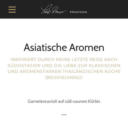
Asiatische Aromen
INSPIRIERT DURCH MEINE LETZTE REISE NACH
SÜDOSTASIEN UND DIE LIEBE ZUR KLASSISCHEN
UND AROMENSTARKEN THAILÄNDISCHEN KÜCHE
(BEISPIELMENÜ)
Garnelenravioli auf süß-saurem Kürbis
***