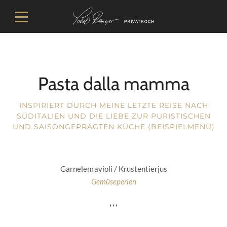
Pasta dalla mamma
INSPIRIERT DURCH MEINE LETZTE REISE NACH
SÜDITALIEN UND DIE LIEBE ZUR PURISTISCHEN
UND SAISONGEPRÄGTEN KÜCHE (BEISPIELMENÜ)
Garnelenravioli / Krustentierjus
Gemüseperlen
***