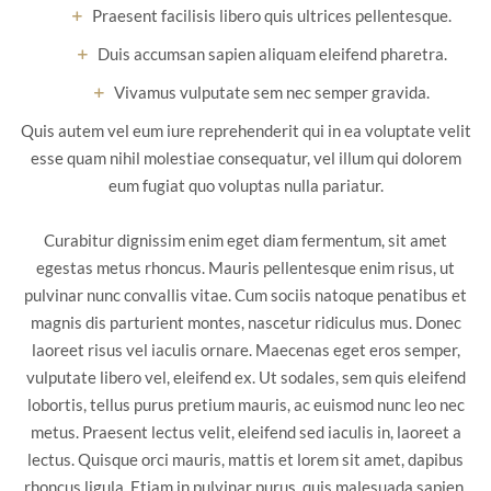
Praesent facilisis libero quis ultrices pellentesque.
Duis accumsan sapien aliquam eleifend pharetra.
Vivamus vulputate sem nec semper gravida.
Quis autem vel eum iure reprehenderit qui in ea voluptate velit
esse quam nihil molestiae consequatur, vel illum qui dolorem
eum fugiat quo voluptas nulla pariatur.
Curabitur dignissim enim eget diam fermentum, sit amet
egestas metus rhoncus. Mauris pellentesque enim risus, ut
pulvinar nunc convallis vitae. Cum sociis natoque penatibus et
magnis dis parturient montes, nascetur ridiculus mus. Donec
laoreet risus vel iaculis ornare. Maecenas eget eros semper,
vulputate libero vel, eleifend ex. Ut sodales, sem quis eleifend
lobortis, tellus purus pretium mauris, ac euismod nunc leo nec
metus. Praesent lectus velit, eleifend sed iaculis in, laoreet a
lectus. Quisque orci mauris, mattis et lorem sit amet, dapibus
rhoncus ligula. Etiam in pulvinar purus, quis malesuada sapien.